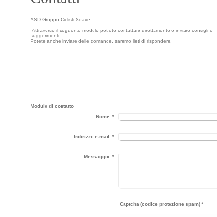
ASD Gruppo Ciclisti Soave
Attraverso il seguente modulo potrete contattare direttamente o inviare consigli e
suggerimenti.
Potete anche inviare delle domande, saremo lieti di rispondere.
Modulo di contatto
Nome:
*
Indirizzo e-mail:
*
Messaggio:
*
Captcha (codice protezione spam) *